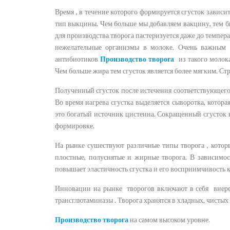
Время , в течение которого формируется сгусток зависи
тип выкцины. Чем больше мы добавляем вакцину, тем бы
для производства творога пастеризуется даже до темпер
нежелательные организмы в молоке. Очень важным 
антибиотиков
Производство творога
из такого молок
Чем больше жира тем сгусток является более мягким. Ст
Полученный сгусток после истечения соответствующего 
Во время нагрева сгустка выделяется сыворотка, котор
это богатый источник цистеина. Сокращенный сгусток 
формировке.
На рынке сушествуют различные типы творога , котор
плостные, полуснятые и жирные творога. В зависимос
повышает эластичность сгустка и его восприимчивость к
Инновации на рынке творогов включают в себя внере
трансглютаминазы . Творога хранятся в хладных, чистых 
Производство творога
на самом высоком уровне.