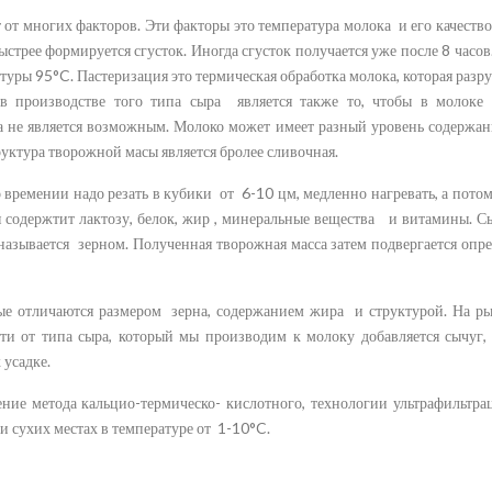
т от многих факторов. Эти факторы это температура молока и его качество
стрее формируется сгусток. Иногда сгусток получается уже после 8 часов
атуры 95°C. Пастеризация это термическая обработка молока, которая разр
в производстве того типа сыра является также то, чтобы в молоке
а не является возможным. Молоко может имеет разный уровень содержан
руктура творожной масы является бролее сливочная.
времении надо резать в кубики от 6-10 цм, медленно нагревать, а потом
ая содержтит лактозу, белок, жир , минеральные вещества и витамины. С
называется зерном. Полученная творожная масса затем подвергается опре
ые отличаются размером зерна, содержанием жира и структурой. На ры
ти от типа сыра, который мы производим к молоку добавляется сычуг,
 усадке.
ние метода кальцио-термическо- кислотного, технологии ультрафильтр
и сухих местах в температуре от 1-10°C.