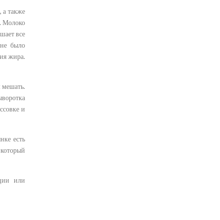
, а также
. Молоко
ушает все
 не было
ия жира.
 мешать.
ыворотка
ссовке и
нке есть
 который
ации или