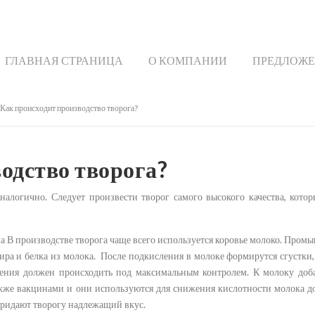
ГЛАВНАЯ СТРАНИЦА
О КОМПАНИИ
ПРЕДЛОЖ
Как происходит производство творога?
одство творога?
налогично. Следует произвести творог самого высокого качества, котор
ва В производстве творога чаще всего используется коровье молоко. Пром
ра и белка из молока. После подкисления в молоке формирутся сгустки,
ления должен происходить под максимальным контролем. К молоку доб
кже вакцинами и они используются для снижения кислотности молока до
придают творогу надлежащий вкус.